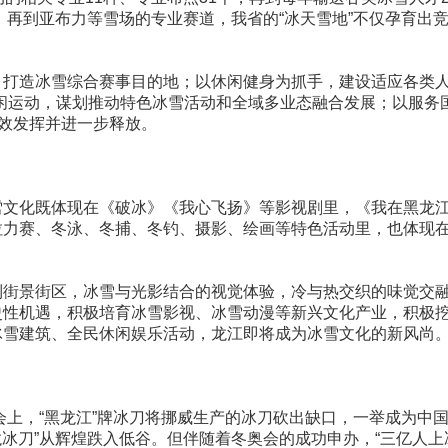
，再到亚布力等雪场的专业赛道，我省的“冰天雪地”不仅孕育出
打造冰雪综合赛事目的地；以休闲健身为抓手，建设适应各类人
闲运动，谋划推动特色冰雪活动和全域多业态融合发展；以服务
有效发挥并进一步释放。
雪文化既体现在《破冰》《我心飞扬》等影视剧里，《我在黑龙
拉力赛、冬泳、冬捕、冬钓、摄影、绘画等特色活动里，也体现
到街景街区，冰雪与光影结合的视觉体验，冷与热交织的味觉交
史性机遇，积极培育冰雪影视、冰雪动漫等新兴文化产业，积极
冰雪建筑、全民休闲娱乐活动，龙江即将成为冰雪文化的新风尚
会上，“黑龙江”牌冰刀将挪威生产的冰刀砍出缺口，一举成为中
龙冰刀”从辉煌跌入低谷。但伴随着冬奥会的成功申办，“三亿人上