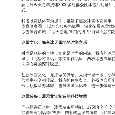
赛，到今天每年浇建3000多处群众性冰雪活动场所
式。
我省以竞技体育为抓手，推进多层次冰雪体育赛事，
体育健身圈”；以综合服务为抓手，深化拓展冰雪休
冰雪体育名城，“冰天雪地”窗口的潜力和作用也将
冰雪文化：畅享冰天雪地的时尚之乐
时尚是张扬的个性，文化是时尚的内涵。我省的冰
里，《北极村童话》等文学作品里，两极冰雪汽车
洗涤心灵的深呼吸里。
创新冰雪文化，龙江做优供给。大到一城一域，小
代楼宇的交相呼应。我省抓住冬奥会、冬残奥会历
号，积极举办冰雕、雪雕等国际比赛，进一步锻造
冰雪装备：展示龙江制造的科技智慧
产业振兴正当时，冰雪装备新动能。1958年的广交
尽管外有“洋品牌”夹击、内有转型发展阵痛，让“黑