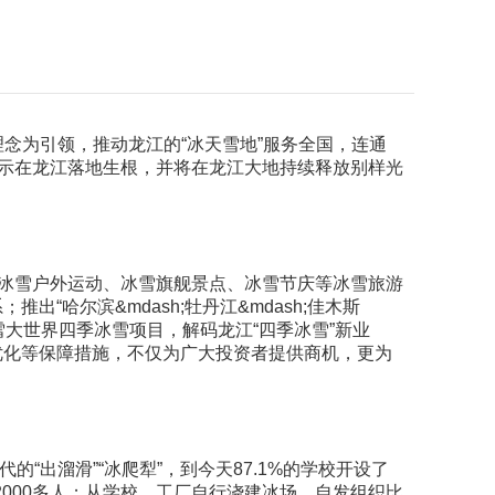
展理念为引领，推动龙江的“冰天雪地”服务全国，连通
指示在龙江落地生根，并将在龙江大地持续释放别样光
造冰雪户外运动、冰雪旗舰景点、冰雪节庆等冰雪旅游
哈尔滨&mdash;牡丹江&mdash;佳木斯
发冰雪大世界四季冰雪项目，解码龙江“四季冰雪”新业
优化等保障措施，不仅为广大投资者提供商机，更为
“出溜滑”“冰爬犁”，到今天87.1%的学校开设了
2000多人；从学校、工厂自行浇建冰场，自发组织比