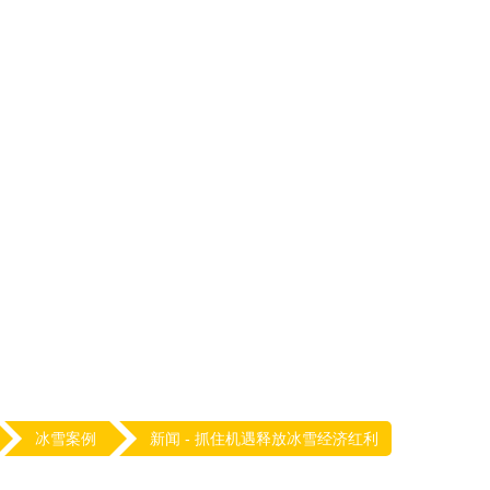
冰雪案例
新闻 -
抓住机遇释放冰雪经济红利