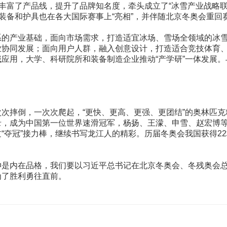
，丰富了产品线，提升了品牌知名度，牵头成立了“冰雪产业战略联
动装备和护具也在各大国际赛事上“亮相”，并伴随北京冬奥会重回
系的产业基础，面向市场需求，打造适宜冰场、雪场全领域的冰
业协同发展；面向用户人群，融入创意设计，打造适合竞技体育
应用，大学、科研院所和装备制造企业推动“产学研”一体发展
次摔倒，一次次爬起，“更快、更高、更强、更团结”的奥林匹
录，成为中国第一位世界速滑冠军，杨扬、王濛、申雪、赵宏博
“夺冠”接力棒，继续书写龙江人的精彩。历届冬奥会我国获得2
神是内在品格，我们要以习近平总书记在北京冬奥会、冬残奥会
为了胜利勇往直前。