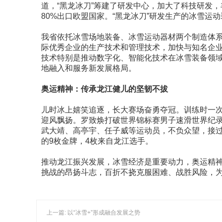
道，“黑龙冰刀”筹建了研发中心，加大了科技研发
80%出口欧盟国家。“黑龙冰刀”研发生产的冰雪运
我省依托冰雪场地装备、冰雪运动器材两个制造体
际优秀企业的生产技术和管理技术，加快与知名企
技术特别是推动数字化、智能化技术在冰雪装备领域
地融入和服务新发展格局。
奥运精神：传承龙江健儿的坚韧不拔
儿时冰上嬉笑追逐，长大赛场奋勇夺冠。训练时一次
迎风飘扬。罗致焕打破世界锦标赛男子速滑世界纪
武大靖、高亭宇、任子威等运动员，不负众望，接过
的9枚金牌，4枚来自龙江选手。
推动龙江振兴发展，冰雪经济是重要动力，奥运精
挑战的昂扬斗志，百折不挠克服困难、战胜风险，
上一篇: 以“冰雪+”形成融合发展之势