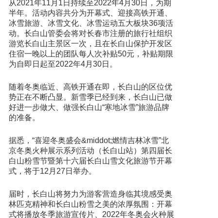
从2021年11月1日持续至2022年4月30日，为期
半年。活动内容共分为开幕式、迎接高铁开通、
冰雪旅游、冰雪文化、冰雪运动五大板块36项活
动。长白山管委会将对长春市注册的旅行社组织
游览长白山主景区一次，且在长白山保护开发区
住宿一晚以上的团队每人次补贴50元，补贴期限
为自即日起至2022年4月30日。
随着冬奥临近、高铁开通在即，长白山的区位优
势正在不断凸显。新雪季已经到来，长白山已做
好进一步做大、做强长白山“寒地冰雪”旅游品牌
的准备。
据悉，“喜迎冬奥盛会&middot;燃情吉林冰雪”北
京冬奥火种展示系列活动（长白山站）第四届长
白山粉雪节暨第十六届长白山雪文化旅游节开幕
式，将于12月27日举办。
届时，长白山将努力为游客营造身临其境感受奥
林匹克精神和长白山粉雪之美的浓厚氛围：开幕
式将播放冬季旅游宣传片、2022年冬奥会火种展