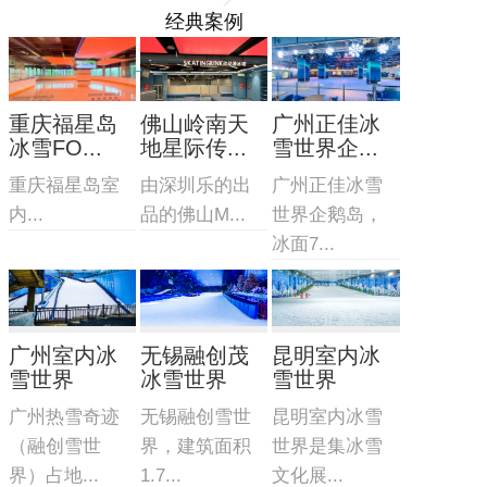
经典案例
重庆福星岛
佛山岭南天
广州正佳冰
冰雪FO...
地星际传...
雪世界企...
重庆福星岛室
由深圳乐的出
广州正佳冰雪
内...
品的佛山M...
世界企鹅岛，
冰面7...
广州室内冰
无锡融创茂
昆明室内冰
雪世界
冰雪世界
雪世界
广州热雪奇迹
无锡融创雪世
昆明室内冰雪
（融创雪世
界，建筑面积
世界是集冰雪
界）占地...
1.7...
文化展...