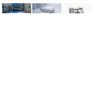
移动式真冰
冰雪实验室
冰雪摩擦实
场
验室
冰雪实验室/风
移动式真冰场/
该实验室由三
洞造雪系统
集成一体式式
部分组成：制
制冷...
冷造雪...
主营产品
业务板块
冰雪案例
冰雪新闻
联系我们
网站地图
地址：北京市顺义区联东U谷科技园10-403
联系人：李先生
手机：13691511384
邮箱：yssnowji@outlook.com