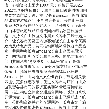
40元的标准进行专项补贴，补贴期限至今年年
底，补贴资金上限为100万元；积极开展2021-
2022雪季的宣传推介，联合长白山紧密对接国内
主要客源市场，设计推出“长春&mdash;长白山精
品冰雪旅游线路”，不断提升长春、长白山冰雪
旅游线路沿线产品的知名度，将长春&mdash;长
白山冰雪旅游线路打造成国内精品冰雪旅游线
路，支持长白山旅游文体局来长春市开展专题推
介，让长春市民及国内游客知晓长白山冬季优惠
政策及特色产品，共同推动两地冰雪旅游产品热
卖；共同举办长春&mdash;长白山冰雪主题活
动，两地政府和管委会联合主办、两地文旅主管
部门共同承办“冬奥季&middot;粉雪节 迎高铁
&middot;滑野雪”活动；充分发挥文旅企业市场主
体作用，指导长春市旅游协会继续深化长春
&mdash;长白山两地文旅企业合作，鼓励相关景
区提供更多优惠政策，促进长春市与环长白山旅
游联盟各县市间的客源互换和冰雪经济持续发
展；推进构建立体化交通服务网络，以敦白高铁
开通为标志，长春&mdash;长白山已经形成了航
空、公路和高铁并存的交通网络，长春市文广旅
局将积极协调加密长春&mdash;长白山航线，为