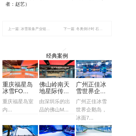
者：赵艺）
上一篇: 冰雪装备产业链日趋完善
下一篇: 冬奥倒计时 石家庄青少年释放冰雪热情
经典案例
重庆福星岛
佛山岭南天
广州正佳冰
冰雪FO...
地星际传...
雪世界企...
重庆福星岛室
由深圳乐的出
广州正佳冰雪
内...
品的佛山M...
世界企鹅岛，
冰面7...