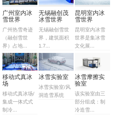
广州室内冰
无锡融创茂
昆明室内冰
雪世界
冰雪世界
雪世界
广州热雪奇迹
无锡融创雪世
昆明室内冰雪
（融创雪世
界，建筑面积
世界是集冰雪
界）占地...
1.7...
文化展...
移动式真冰
冰雪实验室
冰雪摩擦实
场
验室
冰雪实验室/风
移动式真冰场/
该实验室由三
洞造雪系统
集成一体式式
部分组成：制
制冷...
冷造雪...
主营产品
业务板块
冰雪案例
冰雪新闻
联系我们