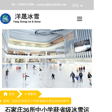
Tel：13691511384 yssnowji@outlook.com
语言
首页
冰雪产品
冰雪业务
冰雪案例
冰雪新闻
关于我们

首页
冰雪案例
新闻 -
石家庄36所中小学获省级冰雪运动学校称号
石家庄36所中小学获省级冰雪运