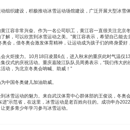
运动组织建设，积极推动冰雪运动场馆建设，广泛开展大型冰雪
黄江容非常兴奋。作为一名公司职工，黄江容一直很关注北京冬
了解，可以欣赏到冰雪运动之美。”黄江容表示，希望自己能去
冬奥会，借冬奥会激发体育精神，让运动成为孩子们的终身爱好
火炬接力。10月18日凌晨6点，进入秋末的重庆此时气温仅1
集仪式的庆祝活动。重庆嘉陵江队队员周勇表示，“我们伟大的祖
活动，为北京冬奥会呐喊、助威！”
场为中国冬奥健儿加油助威。
受到冰雪运动的魅力。来自武汉体育中心群体部的王俊说，冬奥
东进”示范省，在这里，冰雪运动是老百姓向往的。成功申办20
，让更多青少年学习参与冰雪运动。