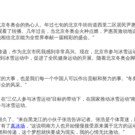
京冬奥会的热心人。年过七旬的北京牛街街道西里二区居民尹惠英
视观看了转播。几年过去，当北京冬奥会火种点燃，尹惠英激动地
相信北京能为全世界奉献一届精彩的盛会。”
传递，作为北京市民我感到非常高兴。现在，北京市参与冰雪运动
民积极参与到冰雪运动中，促进了全民健身运动的开展。随着北京冬
的大事，也是我们每一个中国人可以作出贡献和努力的事。“冬
众的风采。”
在“三亿人参与冰雪运动”目标的带动下，在国家推动冰雪运动“
参与冰雪运动。
很久了。”来自黑龙江的小伙子张浩告诉记者。张浩是个体育迷
方有了
真冰场
，“这说明南方人也开始慢慢接受原来属于北方的运
燃和传递，这个梦想就快要成为现实，我的心情无比激动。”