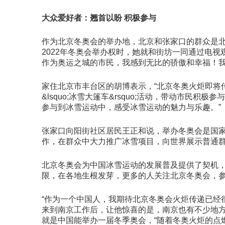
大众爱好者：翘首以盼 积极参与
作为北京冬奥会的举办地，北京和张家口的群众是北
2022年冬奥会举办权时，她就和街坊一同通过电
作为奥运之城的市民，我感到无比的骄傲和幸福！我
家住北京市丰台区的胡博表示，“北京冬奥火炬即将
&lsquo;冰雪大篷车&rsquo;活动，带动市
参与到冰雪运动中，感受冰雪运动的魅力与乐趣。”
张家口向阳街社区居民王正和说，举办冬奥会是国家
作，在群众中大力推广冰雪项目，向世界展示普通群
北京冬奥会为中国冰雪运动的发展普及提供了契机，
限，在各地生根发芽，更多的人关注北京冬奥会，
“作为一个中国人，我期待北京冬奥会火炬传递已经
来到南京工作后，让他惊喜的是，南京也有不少地
就是中国能举办一届冬季奥会，“随着冬奥火炬的点