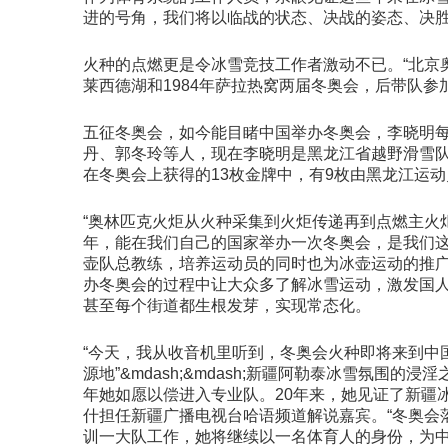
进的号角，我们将以临战的状态、决战的姿态、决胜
火种的点燃更是令冰雪竞技工作者激动不已。“北京奥
莱西德湖和1984年萨拉热窝两届冬奥会，后带队参加
五征冬奥会，如今能目睹中国举办冬奥会，李晓明每
丹、郭冬玲等人，现在李晓明是黑龙江省越野滑雪
在冬奥会上获得的13枚金牌中，有9枚由黑龙江运
“奥林匹克火炬从火种采集到火炬传递再到点燃主火
年，能在我们自己的国家举办一次冬奥会，是我们这一代
壶队总教练，培养运动员的同时也为冰壶运动的推广
办冬奥会的过程中让大众多了解冰雪运动，激发国人的冰
甚至每个街道都生根发芽，实现常态化。
“今天，我从收音机里听到，冬奥会火种即将来到中
源地”&mdash;&mdash;新疆阿勒泰冰雪氛围
年她如愿以偿进入专业队。20年来，她见证了新疆
什担任新疆广播电视台哈语频道解说嘉宾。“冬奥会
训一大队工作，她将继续以一名体育人的身份，为