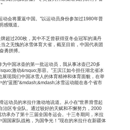
”
动会将重返中国。”以运动员身份参加过1980年普
晓明感慨道。
牌超过200枚，其中不乏曾获得亚冬会冠军的满丹
是当之无愧的冰雪体育大省，截至目前，中国代表团
奋勇拼搏。
作为中国冰壶的第一批运动员，我从事冰壶已20多
;激动&rsquo;形容。”王滨江如今担任湖北省冰
也展现我们中国冰雪人的体育精神和体育面貌，在举
”&mdash;&mdash;冰雪运动能在各个省市
滑运动员的米拉什激动地说道。从小在“世界滑雪起
入自治区专业队。通过较好的天赋和不懈努力，2000
成功承办了第十三届全国冬运会。十三冬期间，米拉
中国国家队战袍，为国争光！”现在的米拉什在新疆体