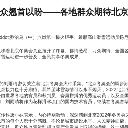
众翘首以盼——各地群众期待北
ddot;乔治乌（中）点燃第一棒火炬手、希腊高山滑雪运动员扬尼
意味着北京冬奥会真正拉开了序幕。群情激昂，万众期待。全国
冰雪运动进一步普及，全民共享冬奥成果。
作的刘雨晴密切关注着北京冬奥会火种采集。“北京冬奥会的脚步
炬接力也十分期待。我希望冰雪激情可以永不熄灭，2022北京
来自世界各地的官员和裁判员、奋勇拼搏的优秀运动员，以及全
间，刘雨晴将作为花样滑冰项目的国内技术官员，继续在冬奥赛
传科唐小妹表示，内心特别激动，深深感到北京2022年冬奥会
城市的每个人都十分感慨。不论是城市建设水平、人民精神面貌
雪竞技、群众性冰雪运动和冰雪产业发展上取得的成绩，这一切