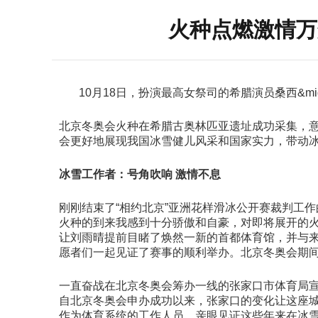
火种点燃激情万
10月18日，扮演最高女祭司的希腊演员桑西&mi
北京冬奥会火种在希腊古奥林匹亚遗址成功采集，
会更好地展现我国冰雪健儿风采和国家实力，带动
冰雪工作者：号角吹响 激情不息
刚刚结束了“相约北京”亚洲花样滑冰公开赛裁判工
火种的到来我感到十分骄傲和自豪，对即将展开的火
让刘雨晴提前目睹了焕然一新的首都体育馆，并与
愿者们一起见证了赛事的顺利举办。北京冬奥会期
一直奋战在北京冬奥会筹办一线的张家口市体育局宣
自北京冬奥会申办成功以来，张家口的变化让这座
作为体育系统的工作人员，亲眼见证这些年来在冰