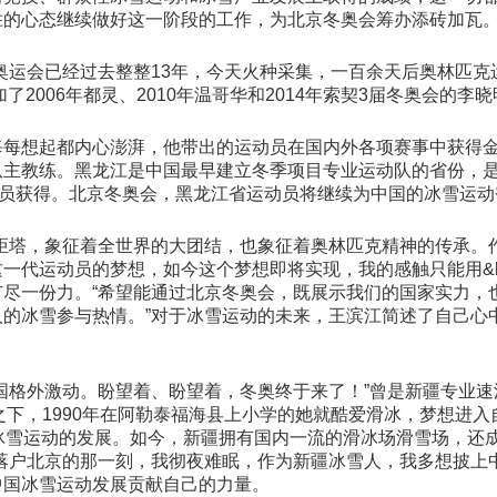
的心态继续做好这一阶段的工作，为北京冬奥会筹办添砖加瓦。
运会已经过去整整13年，今天火种采集，一百余天后奥林匹克运
了2006年都灵、2010年温哥华和2014年索契3届冬奥会的李
每想起都内心澎湃，他带出的运动员在国内外各项赛事中获得金
队主教练。黑龙江是中国最早建立冬季项目专业运动队的省份，
动员获得。北京冬奥会，黑龙江省运动员将继续为中国的冰雪运动
炬塔，象征着全世界的大团结，也象征着奥林匹克精神的传承。
运动员的梦想，如今这个梦想即将实现，我的感触只能用&lsquo
尽一份力。“希望能通过北京冬奥会，既展示我们的国家实力，
雪参与热情。”对于冰雪运动的未来，王滨江简述了自己心中的“蓝图
国格外激动。盼望着、盼望着，冬奥终于来了！”曾是新疆专业速
的浸淫之下，1990年在阿勒泰福海县上小学的她就酷爱滑冰，梦想进
冰雪运动的发展。如今，新疆拥有国内一流的滑冰场滑雪场，还
落户北京的那一刻，我彻夜难眠，作为新疆冰雪人，我多想披上
中国冰雪运动发展贡献自己的力量。