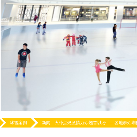
冰雪案例
新闻 -
火种点燃激情万众翘首以盼——各地群众期