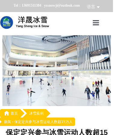
Tel：13691511384 yssnowji@outlook.com
语言
首页
冰雪产品
冰雪业务
冰雪案例
冰雪新闻
关于我们

首页
冰雪案例
新闻 -
保定定兴参与冰雪运动人数超15万人
保定定兴参与冰雪运动人数超15