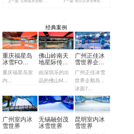
上一篇: 云南省冰雪推广普及活动圆满落幕
下一篇: 哈尔滨冰雪博览会 12月17日启幕
经典案例
重庆福星岛
佛山岭南天
广州正佳冰
冰雪FO...
地星际传...
雪世界企...
重庆福星岛室
由深圳乐的出
广州正佳冰雪
内...
品的佛山M...
世界企鹅岛，
冰面7...
广州室内冰
无锡融创茂
昆明室内冰
雪世界
冰雪世界
雪世界