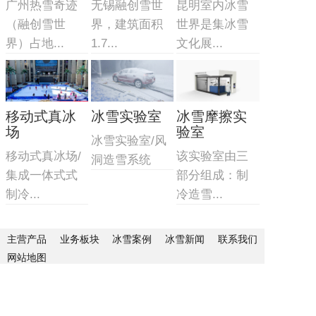
广州热雪奇迹
无锡融创雪世
昆明室内冰雪
（融创雪世
界，建筑面积
世界是集冰雪
界）占地...
1.7...
文化展...
移动式真冰
冰雪实验室
冰雪摩擦实
场
验室
冰雪实验室/风
移动式真冰场/
该实验室由三
洞造雪系统
集成一体式式
部分组成：制
制冷...
冷造雪...
主营产品
业务板块
冰雪案例
冰雪新闻
联系我们
网站地图
地址：北京市顺义区联东U谷科技园10-403
联系人：李先生