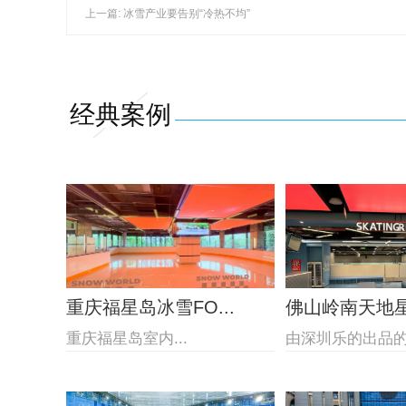
上一篇: 冰雪产业要告别“冷热不均”
经典案例
重庆福星岛冰雪FO...
佛山岭南天地星际
重庆福星岛室内...
由深圳乐的出品的佛