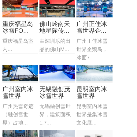
重庆福星岛
佛山岭南天
广州正佳冰
冰雪FO...
地星际传...
雪世界企...
重庆福星岛室
由深圳乐的出
广州正佳冰雪
内...
品的佛山M...
世界企鹅岛，
冰面7...
广州室内冰
无锡融创茂
昆明室内冰
雪世界
冰雪世界
雪世界
广州热雪奇迹
无锡融创雪世
昆明室内冰雪
（融创雪世
界，建筑面积
世界是集冰雪
界）占地...
1.7...
文化展...