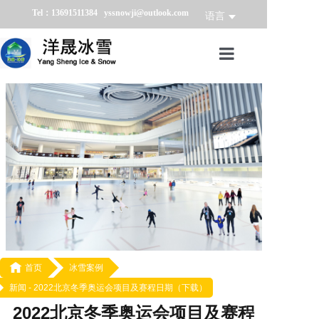
Tel：13691511384 yssnowji@outlook.com
语言
首页
冰雪产品
冰雪业务
冰雪案例
冰雪新闻
关于我们

首页
冰雪案例
新闻 -
2022北京冬季奥运会项目及赛程日期（下载）
2022北京冬季奥运会项目及赛程