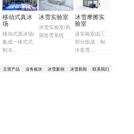
移动式真冰
冰雪实验室
冰雪摩擦实
场
验室
冰雪实验室/风
移动式真冰场/
该实验室由三
洞造雪系统
集成一体式式
部分组成：制
制冷...
冷造雪...
主营产品
业务板块
冰雪案例
冰雪新闻
联系我们
网站地图
地址：北京市顺义区联东U谷科技园10-403
联系人：李先生
手机：13691511384
邮箱：yssnowji@outlook.com