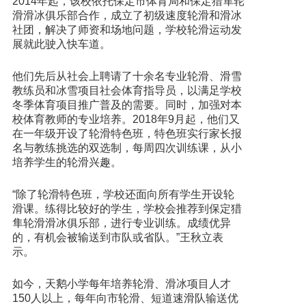
2014年起，该校依托保定市体育局和保定猎隼轮
滑滑冰俱乐部合作，成立了初级速度轮滑和滑冰
社团，解决了师资和场地问题，学校轮滑运动发
展就此驶入快车道。
他们先后从社会上聘请了十余名专业轮滑、滑雪
教练员和冰雪项目社会体育指导员，以满足学校
冬季体育项目推广普及的需要。同时，加强对本
校体育教师的专业培养。2018年9月起，他们又
在一年级开设了轮滑特色班，特色班实行家长报
名与教练挑选的双选制，每周四次训练课，从小
培养学生的轮滑兴趣。
“除了轮滑特色班，学校还面向所有学生开设轮
滑课。练得比较好的学生，学校会推荐到保定猎
隼轮滑滑冰俱乐部，进行专业训练。成绩优异
的，有机会被输送到市队或省队。”王秋立表
示。
如今，天鹅小学每年培养轮滑、滑冰项目人才
150人以上，每年向市轮滑、短道速滑队输送优