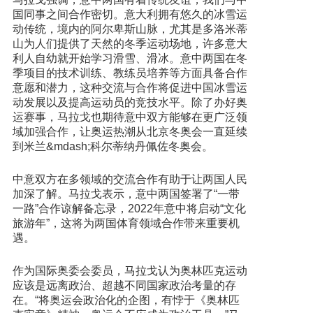
国同事之间合作密切。意大利拥有悠久的冰雪运
动传统，境内的阿尔卑斯山脉，尤其是多洛米蒂
山为人们提供了天然的冬季运动场地，许多意大
利人自幼就开始学习滑雪、滑冰。意中两国在冬
季项目的技术训练、教练员培养等方面具备合作
意愿和潜力，这种交流与合作将促进中国冰雪运
动发展以及提高运动员的竞技水平。除了办好奥
运赛事，马拉戈也期待意中双方能够在更广泛领
域加强合作，让奥运热潮从北京冬奥会一直延续
到米兰&mdash;科尔蒂纳丹佩佐冬奥会。
中意双方在多领域的交流合作有助于让两国人民
加深了解。马拉戈表示，意中两国签署了“一带
一路”合作谅解备忘录，2022年意中将启动“文化
旅游年”，这将为两国体育领域合作带来重要机
遇。
作为国际奥委会委员，马拉戈认为奥林匹克运动
应该是远离政治、超越不同国家政治考量的存
在。“将奥运会政治化的企图，有悖于《奥林匹