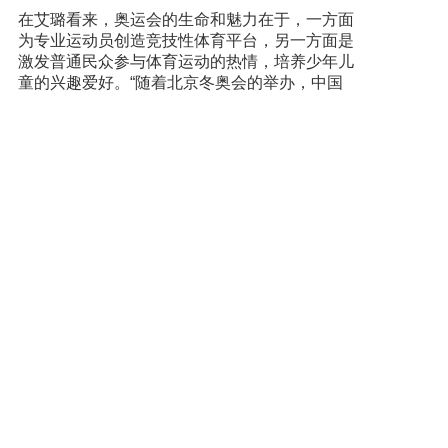
在艾璐看来，奥运会的生命和魅力在于，一方面
为专业运动员创造竞技性体育平台，另一方面是
激发普通民众参与体育运动的热情，培养少年儿
童的兴趣爱好。“随着北京冬奥会的举办，中国
冰雪运动将实现蓬勃发展！”艾璐说：“世界各国
冰雪运动员都对北京冬奥会充满期待，让我们一
起相约北京！”
上一篇: 河北张家口|冰雪旅游业借力冬奥赋能未来
下一篇: 推广普及冰雪运动 “青少年冬奥教育基地”落户中国科技馆
经典案例
重庆福星岛
佛山岭南天
广州正佳冰
冰雪FO...
地星际传...
雪世界企...