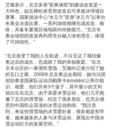
艾璐表示，北京多座“双奥场馆”的建设改造是一
大特色，如五棵松体育馆改造后可承接冰球项目
赛事、国家游泳中心“水立方”变身“冰立方”以举办
冬奥会冰壶比赛。一系列场馆相继完成改造、验
收，具备冬夏项目场地双向转换能力。“北京冬
奥会场馆的改造再利用充分融入绿色理念，体现
了可持续性。”
“北京改变了我的人生轨迹，不仅见证了我结缘
奥运后的成长，也成就了我的幸福家庭。”在北
京丰台区的一家便民雪场，艾璐向记者介绍了她
的五口之家。2008年北京奥运会期间，她与法国
前跆拳道国家队运动员帕斯卡&middot;让蒂尔相
识、相爱，他们共有3个孩子，其中最小的艾利
就出生在北京。由于喜爱冰雪运动，他们几乎跑
遍了北京的滑雪场，结交了很多朋友，也充分感
受到中国民众高涨的冰雪运动热情。“我注意
到，来这些滑雪场的冰雪爱好者，很多都是初学
者。越来越多的人参与冰雪运动，展现出中国冰
雪运动巨大的发展空间。”