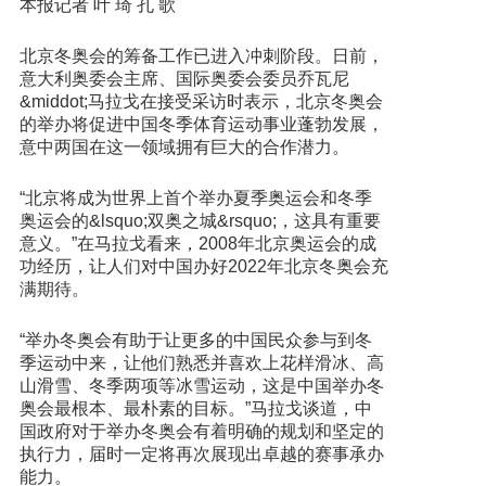
本报记者 叶 琦 孔 歌
北京冬奥会的筹备工作已进入冲刺阶段。日前，
意大利奥委会主席、国际奥委会委员乔瓦尼
&middot;马拉戈在接受采访时表示，北京冬奥会
的举办将促进中国冬季体育运动事业蓬勃发展，
意中两国在这一领域拥有巨大的合作潜力。
“北京将成为世界上首个举办夏季奥运会和冬季
奥运会的&lsquo;双奥之城&rsquo;，这具有重要
意义。”在马拉戈看来，2008年北京奥运会的成
功经历，让人们对中国办好2022年北京冬奥会充
满期待。
“举办冬奥会有助于让更多的中国民众参与到冬
季运动中来，让他们熟悉并喜欢上花样滑冰、高
山滑雪、冬季两项等冰雪运动，这是中国举办冬
奥会最根本、最朴素的目标。”马拉戈谈道，中
国政府对于举办冬奥会有着明确的规划和坚定的
执行力，届时一定将再次展现出卓越的赛事承办
能力。