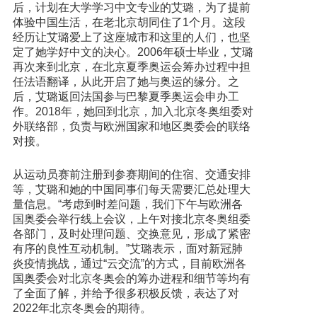
后，计划在大学学习中文专业的艾璐，为了提前
体验中国生活，在老北京胡同住了1个月。这段
经历让艾璐爱上了这座城市和这里的人们，也坚
定了她学好中文的决心。2006年硕士毕业，艾璐
再次来到北京，在北京夏季奥运会筹办过程中担
任法语翻译，从此开启了她与奥运的缘分。之
后，艾璐返回法国参与巴黎夏季奥运会申办工
作。2018年，她回到北京，加入北京冬奥组委对
外联络部，负责与欧洲国家和地区奥委会的联络
对接。
从运动员赛前注册到参赛期间的住宿、交通安排
等，艾璐和她的中国同事们每天需要汇总处理大
量信息。“考虑到时差问题，我们下午与欧洲各
国奥委会举行线上会议，上午对接北京冬奥组委
各部门，及时处理问题、交换意见，形成了紧密
有序的良性互动机制。”艾璐表示，面对新冠肺
炎疫情挑战，通过“云交流”的方式，目前欧洲各
国奥委会对北京冬奥会的筹办进程和细节等均有
了全面了解，并给予很多积极反馈，表达了对
2022年北京冬奥会的期待。