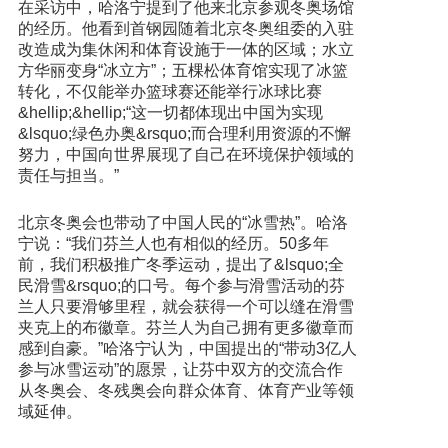
在采访中，哈洛宁提到了他来北京参观冬奥场馆
的经历。他看到首钢园随着北京冬奥组委的入驻
改造成为集休闲和体育设施于一体的区域；水立
方华丽变身“冰立方”；五棵松体育馆实现了冰篮
转化，不仅能举办篮球赛还能举行冰球比赛
&hellip;&hellip;“这一切都体现出中国为实现
&lsquo;绿色办奥&rsquo;而合理利用资源的不懈
努力，中国向世界展现了自己在环境保护领域的
责任与担当。”
北京冬奥会也带动了中国人民的“冰雪热”。哈洛
宁说：“我们芬兰人也有相似的经历。50多年
前，我们积极推广冬季运动，提出了&lsquo;全
民滑雪&rsquo;的口号。每个参与滑雪活动的芬
兰人只要滑够里程，就会获得一个可以缝在滑雪
夹克上的布徽章。芬兰人为自己拥有更多徽章而
感到自豪。”哈洛宁认为，中国提出的“带动3亿人
参与冰雪运动”的愿景，让芬中双方的交流合作
从冬奥会、冬残奥会向群众体育、体育产业等领
域延伸。