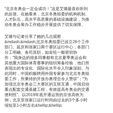
“北京冬奥会一定会成功！”这是艾璐最喜欢听到
的反馈。在她看来，北京冬奥组委的机构机制、
人才队伍，高水平高质量的基础设施建设，为推
动冬奥会筹办工作稳步开展提供了切实保障。
艾璐与记者分享了她的几点观察
&mdash;&mdash;北京冬奥组委已设立26个工作
部门、延庆和张家口两个赛区运行中心，各部门
分工明确、各司其职，如齿轮一般密切协
作；“我身边的很多同事都有北京夏季奥运会和
其他重大国际体育赛事的组织筹备经验，他们所
表现出的专业化、国际化水平令人印象深刻。与
此同时，中国积极聘用外国专家参与北京冬奥组
委工作，所秉持的开放办奥理念令人赞叹”；“为
加强北京冬奥会三大赛区的互联互通，中国启动
重点配套交通基建工程，有效提高冬奥会的交通
便利性”。以2019年底开通运营的京张高铁为
例，北京至张家口运行时间由过去的3个多小时
缩短至1小时左右&hellip;&hellip;