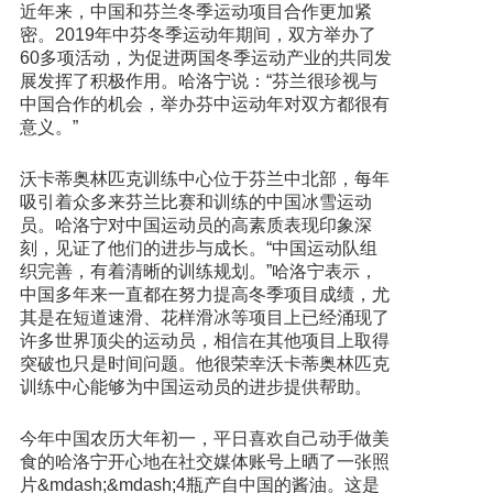
近年来，中国和芬兰冬季运动项目合作更加紧
密。2019年中芬冬季运动年期间，双方举办了
60多项活动，为促进两国冬季运动产业的共同发
展发挥了积极作用。哈洛宁说：“芬兰很珍视与
中国合作的机会，举办芬中运动年对双方都很有
意义。”
沃卡蒂奥林匹克训练中心位于芬兰中北部，每年
吸引着众多来芬兰比赛和训练的中国冰雪运动
员。哈洛宁对中国运动员的高素质表现印象深
刻，见证了他们的进步与成长。“中国运动队组
织完善，有着清晰的训练规划。”哈洛宁表示，
中国多年来一直都在努力提高冬季项目成绩，尤
其是在短道速滑、花样滑冰等项目上已经涌现了
许多世界顶尖的运动员，相信在其他项目上取得
突破也只是时间问题。他很荣幸沃卡蒂奥林匹克
训练中心能够为中国运动员的进步提供帮助。
今年中国农历大年初一，平日喜欢自己动手做美
食的哈洛宁开心地在社交媒体账号上晒了一张照
片&mdash;&mdash;4瓶产自中国的酱油。这是