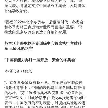
克宪章》精神。奥运会不应成为政治工具。”马
拉戈表示将坚定支持中国举办冬奥会，反对将体
育运动政治化。
“祝福2022年北京冬奥会！后疫情时代，冬奥会
和冬季奥林匹克运动对世界而言格外重要。”马
拉戈向北京冬奥会表达了真挚的祝愿。
芬兰沃卡蒂奥林匹克训练中心首席执行官维科
&middot;哈洛宁
“
中国有能力办好一届开放、安全的冬奥会
”
本报记者 张矜若
“北京冬奥会筹备有条不紊。在全球新冠肺炎疫
情蔓延背景下，中国的表现是世界各国应对疫情
的标杆。”芬兰沃卡蒂奥林匹克训练中心首席执
行官维科&middot;哈洛宁在接受本报记者采访时
表示，中国政府为应对疫情，对境内风险地区进
行严格防控，采取各种举措保障中国人民能够尽