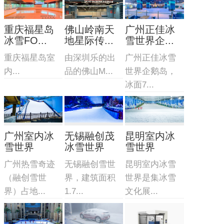
重庆福星岛
佛山岭南天
广州正佳冰
冰雪FO...
地星际传...
雪世界企...
重庆福星岛室
由深圳乐的出
广州正佳冰雪
内...
品的佛山M...
世界企鹅岛，
冰面7...
广州室内冰
无锡融创茂
昆明室内冰
雪世界
冰雪世界
雪世界
广州热雪奇迹
无锡融创雪世
昆明室内冰雪
（融创雪世
界，建筑面积
世界是集冰雪
界）占地...
1.7...
文化展...