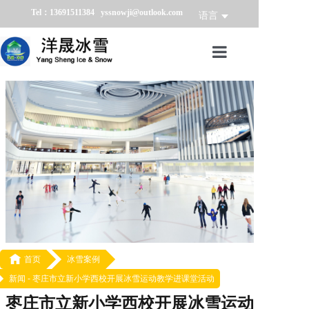
Tel：13691511384 yssnowji@outlook.com
语言
首页
冰雪产品
冰雪业务
冰雪案例
冰雪新闻
关于我们

首页
冰雪案例
新闻 -
枣庄市立新小学西校开展冰雪运动教学进课堂活动
枣庄市立新小学西校开展冰雪运动