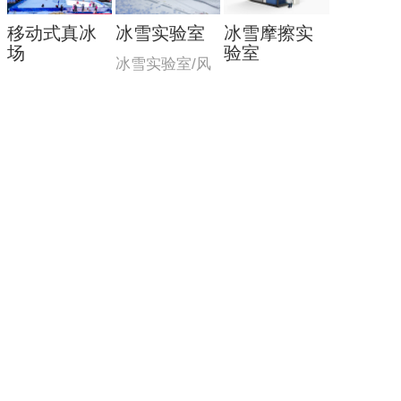
移动式真冰
冰雪实验室
冰雪摩擦实
场
验室
冰雪实验室/风
移动式真冰场/
该实验室由三
洞造雪系统
集成一体式式
部分组成：制
制冷...
冷造雪...
主营产品
业务板块
冰雪案例
冰雪新闻
联系我们
网站地图
地址：北京市顺义区联东U谷科技园10-403
联系人：李先生
手机：13691511384
邮箱：yssnowji@outlook.com