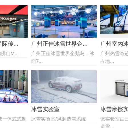
传...
广州正佳冰雪世界企...
广州室内
山M...
广州正佳冰雪世界企鹅岛，冰
广州热雪奇
面7...
占地...
冰雪实验室
冰雪摩擦
成一体式式制
冰雪实验室/风洞造雪系统
该实验室由
造雪...