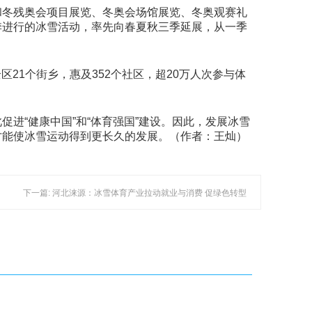
和冬残奥会项目展览、冬奥会场馆展览、冬奥观赛礼
季进行的冰雪活动，率先向春夏秋三季延展，从一季
区21个街乡，惠及352个社区，超20万人次参与体
进“健康中国”和“体育强国”建设。因此，发展冰雪
才能使冰雪运动得到更长久的发展。（作者：王灿）
下一篇: 河北涞源：冰雪体育产业拉动就业与消费 促绿色转型