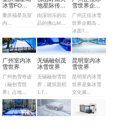
冰雪FO...
地星际传...
雪世界企...
重庆福星岛室
由深圳乐的出
广州正佳冰雪
内...
品的佛山M...
世界企鹅岛，
冰面7...
广州室内冰
无锡融创茂
昆明室内冰
雪世界
冰雪世界
雪世界
广州热雪奇迹
无锡融创雪世
昆明室内冰雪
（融创雪世
界，建筑面积
世界是集冰雪
界）占地...
1.7...
文化展...
移动式真冰
冰雪实验室
冰雪摩擦实
场
验室