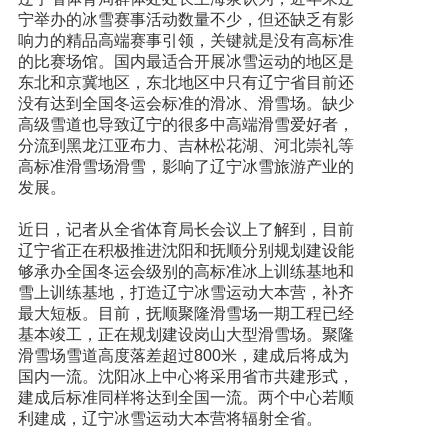
宁举办的冰雪赛事活动数量不少，但还缺乏有影
响力的精品高端赛事引领，关键就是没有高标准
的比赛场馆。国内最适合开展冰雪运动的地区是
东北和京冀地区，东北地区中只有辽宁省目前还
没有达到全国冬运会标准的滑冰、滑雪场。缺少
高级雪道也导致辽宁的很多中高端滑雪爱好者，
分流到黑龙江亚布力、吉林松花湖、河北崇礼等
高标准滑雪场滑雪，影响了辽宁冰雪旅游产业的
发展。
近日，记者从全省体育局长会议上了解到，目前
辽宁省正在积极推进沈阳和抚顺分别规划建设能
够承办全国冬运会级别的高标准冰上训练基地和
雪上训练基地，打造辽宁冰雪运动大本营，补齐
最大短板。目前，抚顺聚隆滑雪场一期工程已经
基本竣工，正在规划建设岗山大型滑雪场。聚隆
滑雪场雪道高度落差超过800米，建成后将成为
国内一流。沈阳冰上中心将采用省市共建形式，
建成后标准同样将达到全国一流。两个中心若顺
利建成，辽宁冰雪运动大本营将辐射全省。