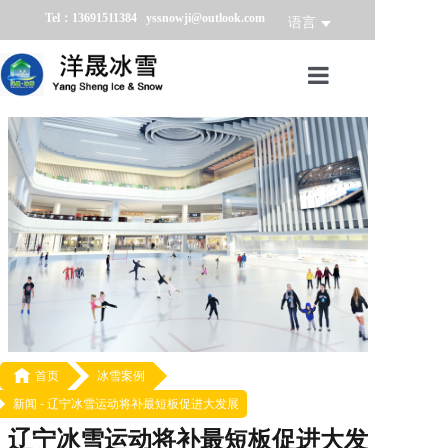
Tel：13691511384 yssnowji@outlook.com
语言
首页
冰雪产品
冰雪业务
冰雪案例
冰雪新闻
关于我们

首页
冰雪案例
新闻 -
辽宁冰雪运动将补最短板促进大发展
辽宁冰雪运动将补最短板促进大发