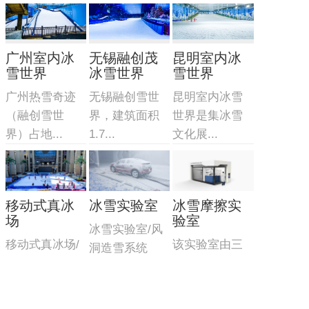
广州室内冰
无锡融创茂
昆明室内冰
雪世界
冰雪世界
雪世界
广州热雪奇迹
无锡融创雪世
昆明室内冰雪
（融创雪世
界，建筑面积
世界是集冰雪
界）占地...
1.7...
文化展...
移动式真冰
冰雪实验室
冰雪摩擦实
场
验室
冰雪实验室/风
移动式真冰场/
该实验室由三
洞造雪系统
集成一体式式
部分组成：制
制冷...
冷造雪...