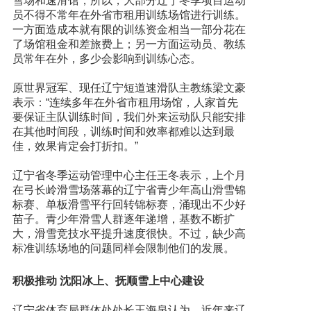
雪场和速滑馆，所以，大部分辽宁冬季项目运动
员不得不常年在外省市租用训练场馆进行训练。
一方面造成本就有限的训练资金相当一部分花在
了场馆租金和差旅费上；另一方面运动员、教练
员常年在外，多少会影响到训练心态。
原世界冠军、现任辽宁短道速滑队主教练梁文豪
表示：“连续多年在外省市租用场馆，人家首先
要保证主队训练时间，我们外来运动队只能安排
在其他时间段，训练时间和效率都难以达到最
佳，效果肯定会打折扣。”
辽宁省冬季运动管理中心主任王冬表示，上个月
在弓长岭滑雪场落幕的辽宁省青少年高山滑雪锦
标赛、单板滑雪平行回转锦标赛，涌现出不少好
苗子。青少年滑雪人群逐年递增，基数不断扩
大，滑雪竞技水平提升速度很快。不过，缺少高
标准训练场地的问题同样会限制他们的发展。
积极推动 沈阳冰上、抚顺雪上中心建设
辽宁省体育局群体处处长王海泉认为，近年来辽