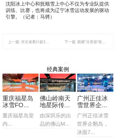
沈阳冰上中心和抚顺雪上中心不仅为专业队提供
训练、比赛，也将成为辽宁冰雪运动发展的驱动
引擎。（记者：马骋）
上一篇: 河北省累计超30万人次残疾人参与冰雪运动
下一篇: 新疆“冷资源”抢抓“热机遇”
经典案例
重庆福星岛
佛山岭南天
广州正佳冰
冰雪FO...
地星际传...
雪世界企...
重庆福星岛室
由深圳乐的出
广州正佳冰雪
内...
品的佛山M...
世界企鹅岛，
冰面7...