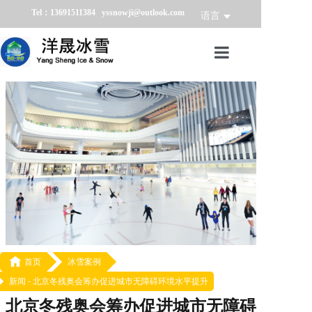
Tel：13691511384 yssnowji@outlook.com
语言
首页
冰雪产品
冰雪业务
冰雪案例
冰雪新闻
关于我们

首页
冰雪案例
新闻 -
北京冬残奥会筹办促进城市无障碍环境水平提升
北京冬残奥会筹办促进城市无障碍