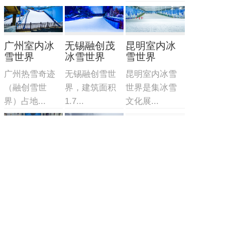
广州室内冰
无锡融创茂
昆明室内冰
雪世界
冰雪世界
雪世界
广州热雪奇迹
无锡融创雪世
昆明室内冰雪
（融创雪世
界，建筑面积
世界是集冰雪
界）占地...
1.7...
文化展...
移动式真冰
冰雪实验室
冰雪摩擦实
场
验室
冰雪实验室/风
移动式真冰场/
该实验室由三
洞造雪系统
集成一体式式
部分组成：制
制冷...
冷造雪...