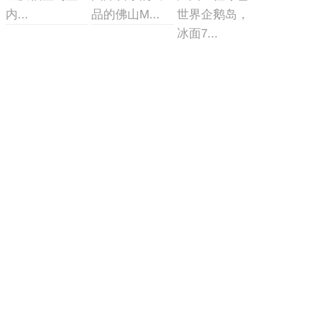
内...
品的佛山M...
世界企鹅岛，
冰面7...
广州室内冰
无锡融创茂
昆明室内冰
雪世界
冰雪世界
雪世界
广州热雪奇迹
无锡融创雪世
昆明室内冰雪
（融创雪世
界，建筑面积
世界是集冰雪
界）占地...
1.7...
文化展...
移动式真冰
冰雪实验室
冰雪摩擦实
场
验室
冰雪实验室/风
移动式真冰场/
该实验室由三
洞造雪系统
集成一体式式
部分组成：制