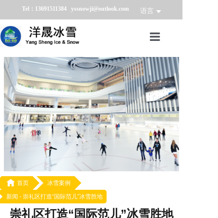
Tel：13691511384 yssnowji@outlook.com
语言
首页
冰雪产品
冰雪业务
冰雪案例
冰雪新闻
关于我们

首页
冰雪案例
新闻 -
崇礼区打造“国际范儿”冰雪胜地
崇礼区打造“国际范儿”冰雪胜地