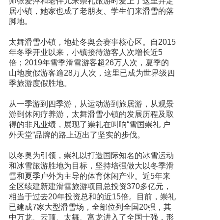
师张爱萍和老伴儿来崇礼旅游时爱上了这里并定
居小镇，她家也成了老朋友、学生们来滑雪的落
脚地。
太舞滑雪小镇，地处冬奥会赛事核心区。自2015
年冬季开业以来，小镇接待游客人次增长近5
倍；2019年雪季滑雪游客超26万人次，夏季的
山地度假游客逾28万人次，这里已成为世界级四
季旅游度假胜地。
从一季游到四季游，从运动游到旅居游，从观景
游到休闲疗养游，太舞滑雪小镇的发展历程及取
得的非凡业绩，展现了崇礼在叫响“雪国崇礼 户
外天堂”品牌的路上迈出了坚实的步伐。
以冬奥为引领，崇礼以打造国际知名的冰雪运动
和冰雪旅游胜地为目标，坚持培强做大以冬季滑
雪和夏季户外为主导的体育休闲产业。近5年来
全区续建新建滑雪旅游项目总投资370多亿元，
相当于过去20年投资总和的近15倍。目前，崇礼
已建成7家大型滑雪场，全部位列全国20强，其
中万龙、云顶、太舞、富龙进入了全国十强，形