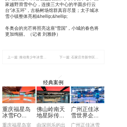
家越野滑雪中心，连接三大中心的半圆步行云
台“冰玉环”，古杨树场馆群真容尽显；太子城冰
雪小镇整体亮相&hellip;&hellip;
冬奥会的光芒将照亮这座“雪国”，小城的春色将
更加绚丽。（记者 刘雅静）
上一篇: 推动青少年冰雪人才可持续培养
下一篇: 石家庄市新华区大力推进冰雪运动发展
经典案例
重庆福星岛
佛山岭南天
广州正佳冰
冰雪FO...
地星际传...
雪世界企...
重庆福星岛室
由深圳乐的出
广州正佳冰雪