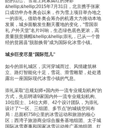
皑的山峦、雪道上姹紫嫣红的身影
&hellip;&hellip;2015年7月31日，北京携手张家
口成功申办冬奥会以来，作为雪上项目举办地之
一的崇礼，借助冬奥会筹办的机遇大力推动本地
发展，城乡面貌发生翻天覆地的变化，“雪国崇
礼 户外天堂”名片叫响，生态绿色底色更浓，高
质量脱贫摘帽&hellip;&hellip;崇礼，已从一个曾
经的贫困县“脱胎换骨”成为国际化冰雪小镇。
城乡巨变尽显“国际范儿”
如今的崇礼城区，滨河穿城而过、风情建筑林
立、路灯智能化十足，雪花、滑雪雕塑，处处透
露出一座国际现代冰雪小镇的气息。
崇礼采取“总规划师+国内外一流专业规划机构”的
方式，先后聘请9家国内外一流专业规划机构、
10位院士、14位大师、42个设计团队，为崇礼
设计了“一区、三组团、多节点”的城镇空间布
局：总面积758公里的冰雪运动和旅游的核心
区；西湾子旅游商业综合服务基地组团、太子城
国际冰雪赛事和国家冰雪运动推广基地组团、红