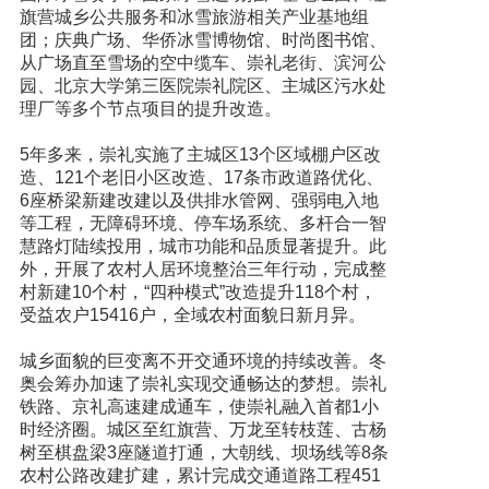
旗营城乡公共服务和冰雪旅游相关产业基地组
团；庆典广场、华侨冰雪博物馆、时尚图书馆、
从广场直至雪场的空中缆车、崇礼老街、滨河公
园、北京大学第三医院崇礼院区、主城区污水处
理厂等多个节点项目的提升改造。
5年多来，崇礼实施了主城区13个区域棚户区改
造、121个老旧小区改造、17条市政道路优化、
6座桥梁新建改建以及供排水管网、强弱电入地
等工程，无障碍环境、停车场系统、多杆合一智
慧路灯陆续投用，城市功能和品质显著提升。此
外，开展了农村人居环境整治三年行动，完成整
村新建10个村，“四种模式”改造提升118个村，
受益农户15416户，全域农村面貌日新月异。
城乡面貌的巨变离不开交通环境的持续改善。冬
奥会筹办加速了崇礼实现交通畅达的梦想。崇礼
铁路、京礼高速建成通车，使崇礼融入首都1小
时经济圈。城区至红旗营、万龙至转枝莲、古杨
树至棋盘梁3座隧道打通，大朝线、坝场线等8条
农村公路改建扩建，累计完成交通道路工程451