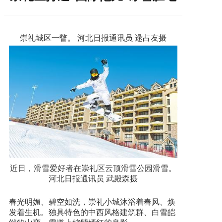
崇礼城区一瞥。 河北日报通讯员 逯占友摄
近日，滑雪爱好者在崇礼区云顶滑雪公园滑雪。
河北日报通讯员 武殿森摄
春光明媚、碧空如洗，崇礼小城沐浴着春风、焕
发着生机。独具特色的中西风格建筑群、白雪皑