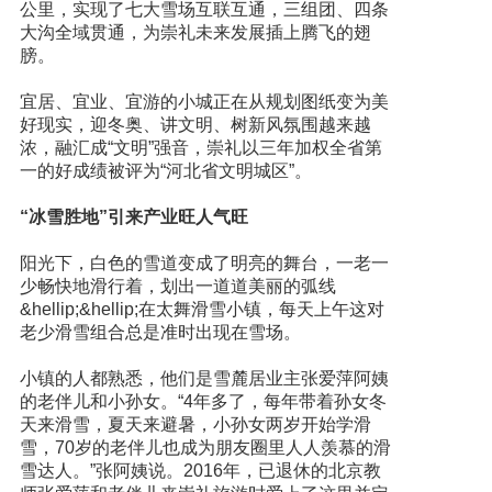
公里，实现了七大雪场互联互通，三组团、四条
大沟全域贯通，为崇礼未来发展插上腾飞的翅
膀。
宜居、宜业、宜游的小城正在从规划图纸变为美
好现实，迎冬奥、讲文明、树新风氛围越来越
浓，融汇成“文明”强音，崇礼以三年加权全省第
一的好成绩被评为“河北省文明城区”。
“冰雪胜地”引来产业旺人气旺
阳光下，白色的雪道变成了明亮的舞台，一老一
少畅快地滑行着，划出一道道美丽的弧线
&hellip;&hellip;在太舞滑雪小镇，每天上午这对
老少滑雪组合总是准时出现在雪场。
小镇的人都熟悉，他们是雪麓居业主张爱萍阿姨
的老伴儿和小孙女。“4年多了，每年带着孙女冬
天来滑雪，夏天来避暑，小孙女两岁开始学滑
雪，70岁的老伴儿也成为朋友圈里人人羡慕的滑
雪达人。”张阿姨说。2016年，已退休的北京教