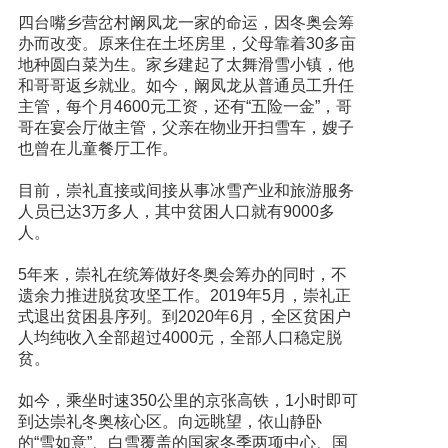
四台嘴乡营岔村阚凤龙一家的命运，因冬奥会筹
办而改变。原来住在土坯房里，父母靠着30多亩
地种圆白菜为生。家乡建起了太舞滑雪小镇，他
和哥哥返乡就业。如今，阚凤龙从普通员工升任
主管，每个月4600元工资，还有“五险一金”，哥
哥在宴会厅做主管，父亲在物业开扫雪车，嫂子
也曾在儿童餐厅工作。
目前，崇礼直接或间接从事冰雪产业和旅游服务
人员已达3万多人，其中贫困人口就有9000多
人。
5年来，崇礼在统筹做好冬奥会筹办的同时，不
遗余力推进脱贫攻坚工作。2019年5月，崇礼正
式退出贫困县序列。到2020年6月，全区贫困户
人均纯收入全部超过4000元，全部人口稳定脱
贫。
如今，乘坐时速350公里的京张高铁，1小时即可
到达崇礼冬奥核心区。向远眺望，依山静卧
的“雪如意”、白雪覆盖的国家冬季两项中心、国