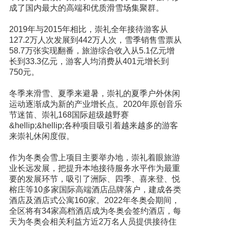
成了国内最大的高端和优质滑雪场集聚群。
2019年与2015年相比，崇礼全年接待游客从
127.2万人次发展到442万人次，雪季销售雪票从
58.7万张实现翻番，旅游综合收入从5.1亿元增
长到33.3亿元，游客人均消费从401元增长到
750元。
冬季来滑雪、夏季来避暑，崇礼的夏季户外休闲
运动逐渐成为新的产业增长点。2020年原创音乐
节迷笛、崇礼168国际超级越野赛
&hellip;&hellip;各种项目吸引着越来越多的游客
来崇礼休闲度假。
作为冬奥会雪上项目主要举办地，崇礼着眼旅游
业长远发展，把提升本地接待服务水平作为最重
要的发展环节，吸引了洲际、四季、喜来登、悦
榕庄等10多家国际高端酒店品牌落户，建成各类
酒店及酒店式公寓160家。2022年冬奥会期间，
全区将有34家高档酒店成为冬奥会签约酒店，每
天为冬奥会相关利益方近2万名人员提供接待住