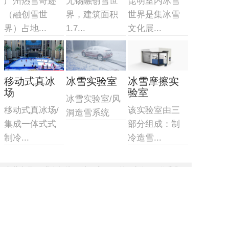
广州热雪奇迹
无锡融创雪世
昆明室内冰雪
（融创雪世
界，建筑面积
世界是集冰雪
界）占地...
1.7...
文化展...
移动式真冰
冰雪实验室
冰雪摩擦实
场
验室
冰雪实验室/风
移动式真冰场/
该实验室由三
洞造雪系统
集成一体式式
部分组成：制
制冷...
冷造雪...
主营产品
业务板块
冰雪案例
冰雪新闻
联系我们
网站地图
地址：北京市顺义区联东U谷科技园10-403
联系人：李先生