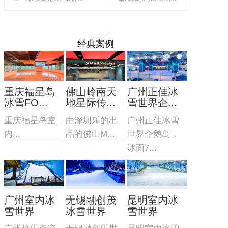
经典案例
重庆福星岛
佛山岭南天
广州正佳冰
冰雪FO...
地星际传...
雪世界企...
重庆福星岛室
由深圳乐的出
广州正佳冰雪
内...
品的佛山M...
世界企鹅岛，
冰面7...
广州室内冰
无锡融创茂
昆明室内冰
雪世界
冰雪世界
雪世界