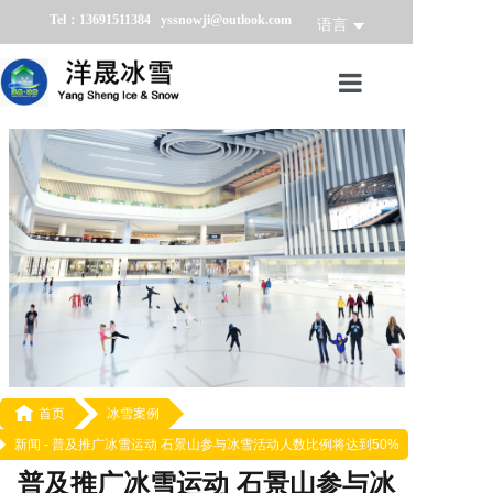
Tel：13691511384 yssnowji@outlook.com
语言
首页
冰雪产品
冰雪业务
冰雪案例
冰雪新闻
关于我们

首页
冰雪案例
新闻 -
普及推广冰雪运动 石景山参与冰雪活动人数比例将达到50%
普及推广冰雪运动 石景山参与冰