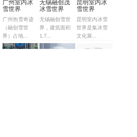
广州室内冰
无锡融创茂
昆明室内冰
雪世界
冰雪世界
雪世界
广州热雪奇迹
无锡融创雪世
昆明室内冰雪
（融创雪世
界，建筑面积
世界是集冰雪
界）占地...
1.7...
文化展...
移动式真冰
冰雪实验室
冰雪摩擦实
场
验室
冰雪实验室/风
移动式真冰场/
该实验室由三
洞造雪系统
集成一体式式
部分组成：制
制冷...
冷造雪...
主营产品
业务板块
冰雪案例
冰雪新闻
联系我们
网站地图