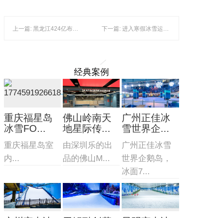
上一篇: 黑龙江424亿布局冰雪产业
下一篇: 进入寒假冰雪运动渐受首府学生热捧
经典案例
重庆福星岛
佛山岭南天
广州正佳冰
冰雪FO...
地星际传...
雪世界企...
重庆福星岛室
由深圳乐的出
广州正佳冰雪
内...
品的佛山M...
世界企鹅岛，
冰面7...