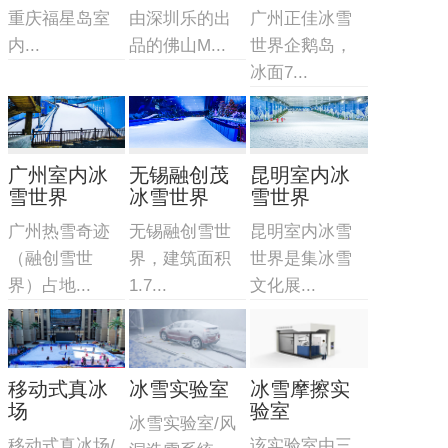
重庆福星岛室
由深圳乐的出
广州正佳冰雪
内...
品的佛山M...
世界企鹅岛，
冰面7...
广州室内冰
无锡融创茂
昆明室内冰
雪世界
冰雪世界
雪世界
广州热雪奇迹
无锡融创雪世
昆明室内冰雪
（融创雪世
界，建筑面积
世界是集冰雪
界）占地...
1.7...
文化展...
移动式真冰
冰雪实验室
冰雪摩擦实
场
验室
冰雪实验室/风
移动式真冰场/
该实验室由三