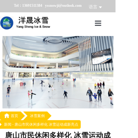
Tel：13691511384 yssnowji@outlook.com
语言
首页
冰雪产品
冰雪业务
冰雪案例
冰雪新闻
关于我们

首页
冰雪案例
新闻 -
唐山市民休闲多样化 冰雪运动成新亮点
唐山市民休闲多样化 冰雪运动成