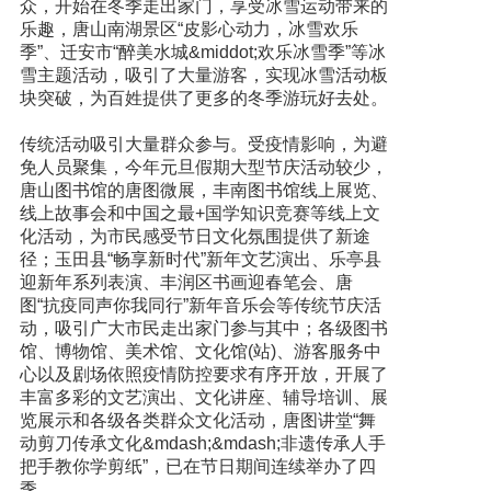
众，开始在冬季走出家门，享受冰雪运动带来的
乐趣，唐山南湖景区“皮影心动力，冰雪欢乐
季”、迁安市“醉美水城&middot;欢乐冰雪季”等冰
雪主题活动，吸引了大量游客，实现冰雪活动板
块突破，为百姓提供了更多的冬季游玩好去处。
传统活动吸引大量群众参与。受疫情影响，为避
免人员聚集，今年元旦假期大型节庆活动较少，
唐山图书馆的唐图微展，丰南图书馆线上展览、
线上故事会和中国之最+国学知识竞赛等线上文
化活动，为市民感受节日文化氛围提供了新途
径；玉田县“畅享新时代”新年文艺演出、乐亭县
迎新年系列表演、丰润区书画迎春笔会、唐
图“抗疫同声你我同行”新年音乐会等传统节庆活
动，吸引广大市民走出家门参与其中；各级图书
馆、博物馆、美术馆、文化馆(站)、游客服务中
心以及剧场依照疫情防控要求有序开放，开展了
丰富多彩的文艺演出、文化讲座、辅导培训、展
览展示和各级各类群众文化活动，唐图讲堂“舞
动剪刀传承文化&mdash;&mdash;非遗传承人手
把手教你学剪纸”，已在节日期间连续举办了四
季。