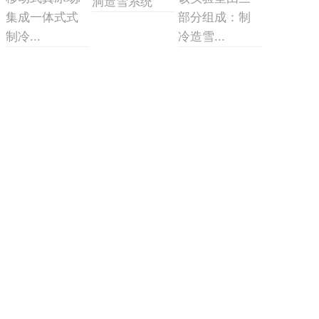
洞造雪系统
集成一体式式
部分组成：制
制冷...
冷造雪...
主营产品
业务板块
冰雪案例
冰雪新闻
联系我们
网站地图
地址：北京市顺义区联东U谷科技园10-403
联系人：李先生
手机：13691511384
邮箱：yssnowji@outlook.com
企业公众号
扫一下加微信