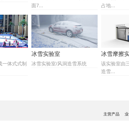
面7...
占地...
冰雪实验室
冰雪摩擦
成一体式式制
冰雪实验室/风洞造雪系统
该实验室由
造雪...
主营产品
业