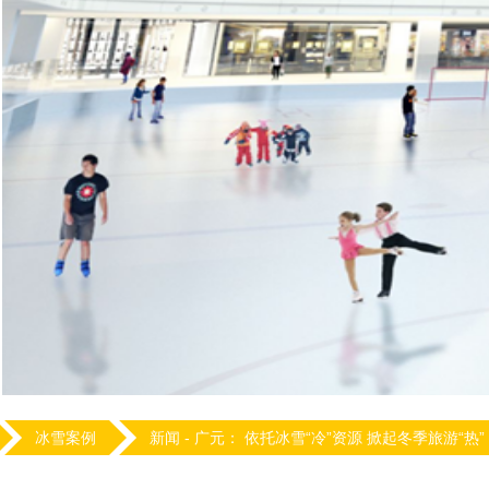
冰雪案例
新闻 -
广元： 依托冰雪“冷”资源 掀起冬季旅游“热”