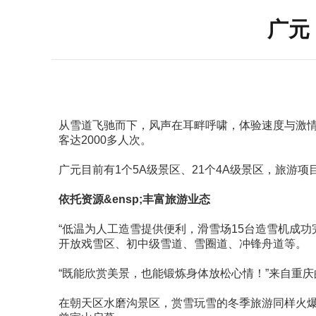
广元
从雪道飞驰而下，风声在耳畔呼啸，体验速度与激情的碰撞
客达2000多人次。
广元目前有1个5A级景区、21个4A级景区，旅游
依托资源&ensp;丰富旅游业态
“低温为人工造雪提供便利，滑雪场15台造雪机成功
开放戏雪区、初中级雪道、雪圈道、冲锋舟道等。
“既能欣赏美景，也能锻炼身体放松心情！”来自重
在朝天区水磨沟景区，赏雪玩雪的冬季旅游同样火爆。高山