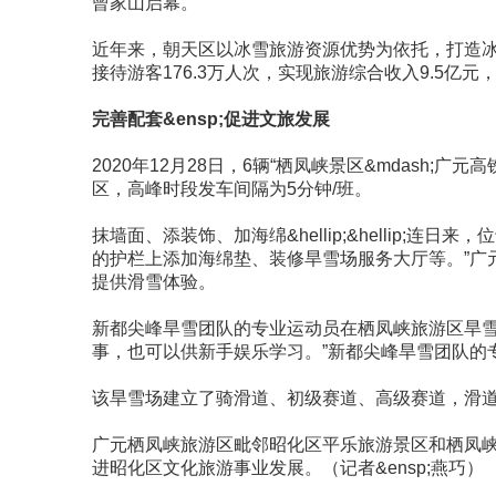
曾家山启幕。
近年来，朝天区以冰雪旅游资源优势为依托，打造冰雪
接待游客176.3万人次，实现旅游综合收入9.5
完善配套&ensp;促进文旅发展
2020年12月28日，6辆“栖凤峡景区&mdas
区，高峰时段发车间隔为5分钟/班。
抹墙面、添装饰、加海绵&hellip;&hellip
的护栏上添加海绵垫、装修旱雪场服务大厅等。”广
提供滑雪体验。
新都尖峰旱雪团队的专业运动员在栖凤峡旅游区旱雪
事，也可以供新手娱乐学习。”新都尖峰旱雪团队的
该旱雪场建立了骑滑道、初级赛道、高级赛道，滑道共
广元栖凤峡旅游区毗邻昭化区平乐旅游景区和栖凤峡
进昭化区文化旅游事业发展。（记者&ensp;燕巧）