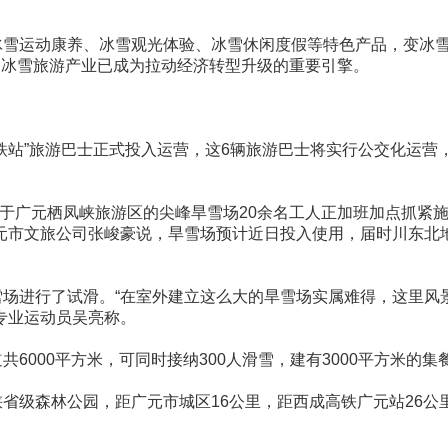
运动康养、冰雪观光体验、冰雪休闲度假等特色产品，变冰雪“冷
亿元，冰雪旅游产业已成为拉动经济转型升级的重要引擎。
h;广元高铁站”旅游巴士正式投入运营，这6辆旅游巴士将实行公交化
;连日来，位于广元栖凤峡旅游区的尖峰旱雪场20余名工人正加班加点
元市文旅公司张峻豪说，旱雪场预计近日投入使用，届时川东北
场进行了试滑。“在室外建立这么大的旱雪场实属难得，这里风
专业运动员吴亮称。
6000平方米，可同时接纳300人滑雪，建有3000平方米的
省级森林公园，距广元市城区16公里，距西成高铁广元站26公