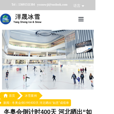
Tel：13691511384 yssnowji@outlook.com
语言
首页
冰雪产品
冰雪业务
冰雪案例
冰雪新闻
关于我们

首页
冰雪案例
新闻 -
冬奥会倒计时400天 河北晒出“如意”成绩单
冬奥会倒计时400天 河北晒出“如