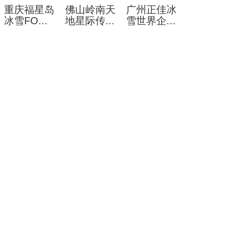
重庆福星岛
佛山岭南天
广州正佳冰
冰雪FO...
地星际传...
雪世界企...
重庆福星岛室
由深圳乐的出
广州正佳冰雪
内...
品的佛山M...
世界企鹅岛，
冰面7...
广州室内冰
无锡融创茂
昆明室内冰
雪世界
冰雪世界
雪世界
广州热雪奇迹
无锡融创雪世
昆明室内冰雪
（融创雪世
界，建筑面积
世界是集冰雪
界）占地...
1.7...
文化展...
移动式真冰
冰雪实验室
冰雪摩擦实