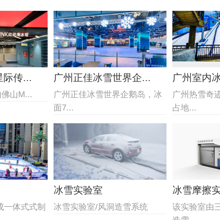
传...
广州正佳冰雪世界企...
广州室内
山M...
广州正佳冰雪世界企鹅岛，冰
广州热雪奇
面7...
占地...
冰雪实验室
冰雪摩擦
成一体式式制
冰雪实验室/风洞造雪系统
该实验室由