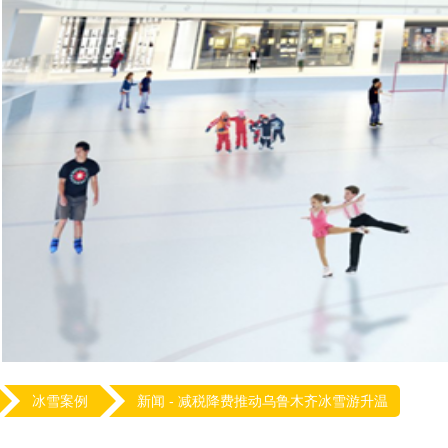
冰雪案例
新闻 -
减税降费推动乌鲁木齐冰雪游升温