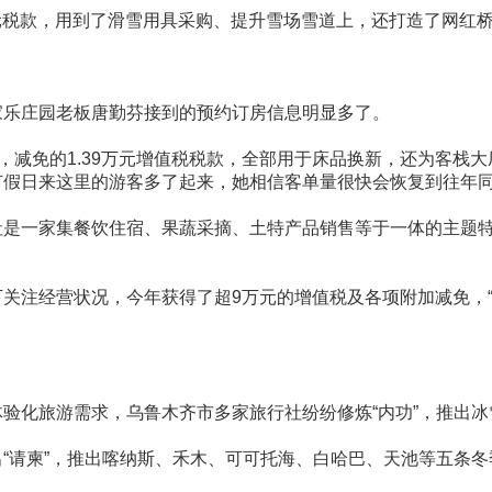
万元税款，用到了滑雪用具采购、提升雪场雪道上，还打造了网红
家乐庄园老板唐勤芬接到的预约订房信息明显多了。
说，减免的1.39万元增值税税款，全部用于床品换新，还为客栈
节假日来这里的游客多了起来，她相信客单量很快会恢复到往年
社是一家集餐饮住宿、果蔬采摘、土特产品销售等于一体的主题
关注经营状况，今年获得了超9万元的增值税及各项附加减免，
验化旅游需求，乌鲁木齐市多家旅行社纷纷修炼“内功”，推出
“请柬”，推出喀纳斯、禾木、可可托海、白哈巴、天池等五条冬季