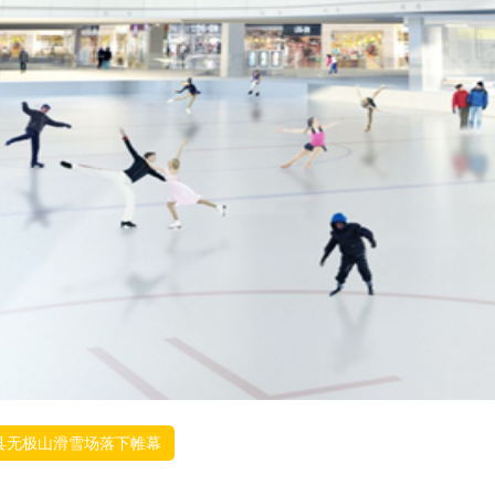
县无极山滑雪场落下帷幕