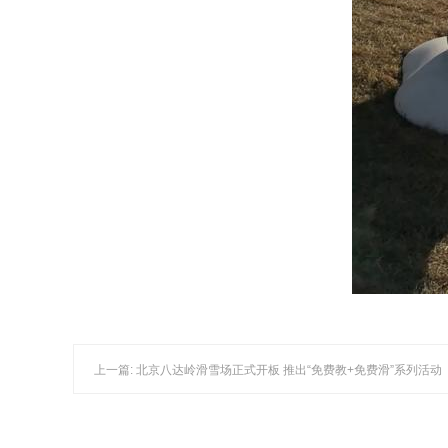
上一篇: 北京八达岭滑雪场正式开板 推出“免费教+免费滑”系列活动