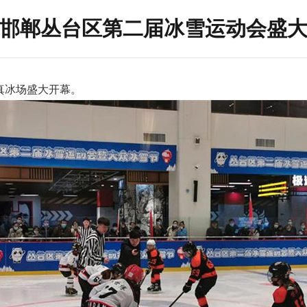
邯郸丛台区第二届冰雪运动会盛
真冰场盛大开幕。