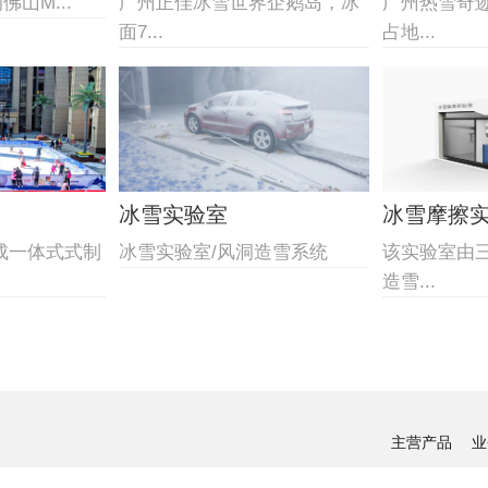
山M...
广州正佳冰雪世界企鹅岛，冰
广州热雪奇
面7...
占地...
冰雪实验室
冰雪摩擦
成一体式式制
冰雪实验室/风洞造雪系统
该实验室由
造雪...
主营产品
业