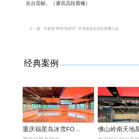
丛台贡献。（通讯员段晨曦）
上一篇: “冷资源”带动“热经济” 冰雪旅游走俏还需哪几步
经典案例
重庆福星岛冰雪FO...
佛山岭南天地星际