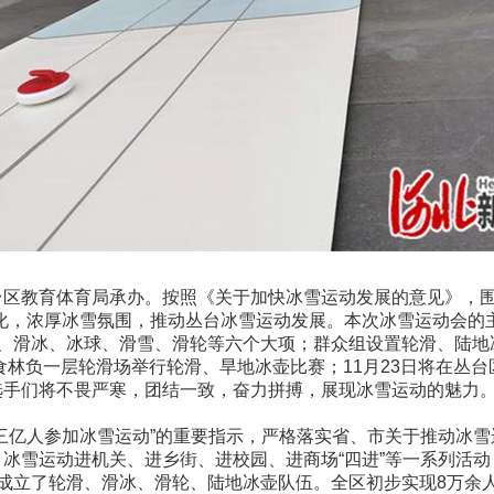
教育体育局承办。按照《关于加快冰雪运动发展的意见》，围绕实
化，浓厚冰雪氛围，推动丛台冰雪运动发展。本次冰雪运动会的主
壶、滑冰、冰球、滑雪、滑轮等六个大项；群众组设置轮滑、陆地
食林负一层轮滑场举行轮滑、旱地冰壶比赛；11月23日将在丛台
选手们将不畏严寒，团结一致，奋力拼搏，展现冰雪运动的魅力
三亿人参加冰雪运动”的重要指示，严格落实省、市关于推动冰
冰雪运动进机关、进乡街、进校园、进商场“四进”等一系列活
成立了轮滑、滑冰、滑轮、陆地冰壶队伍。全区初步实现8万余