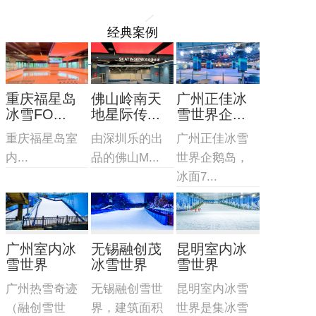
经典案例
重庆福星岛
佛山岭南天
广州正佳冰
冰雪FO...
地星际传...
雪世界企...
重庆福星岛室
由深圳乐的出
广州正佳冰雪
内...
品的佛山M...
世界企鹅岛，
冰面7...
广州室内冰
无锡融创茂
昆明室内冰
雪世界
冰雪世界
雪世界
广州热雪奇迹
无锡融创雪世
昆明室内冰雪
（融创雪世
界，建筑面积
世界是集冰雪