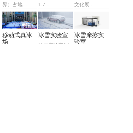
界）占地...
1.7...
文化展...
移动式真冰
冰雪实验室
冰雪摩擦实
场
验室
冰雪实验室/风
移动式真冰场/
该实验室由三
洞造雪系统
集成一体式式
部分组成：制
制冷...
冷造雪...
主营产品
业务板块
冰雪案例
冰雪新闻
联系我们
网站地图
地址：北京市顺义区联东U谷科技园10-403
联系人：李先生
手机：13691511384